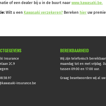
atie of een dealer bij u in de buurt naar
www.kawasaki.be.
ie:
Wilt u een
Kawasaki verzekeren?
Bereken
hier
uw premie
CTGEGEVENS
BEREIKBAARHEID
ki Insurance
Wij zijn telefonisch bereikbaa
nlaan 2C.9
maandag tot en met vrijdag. Da
iegem
tussen 09:00 en 17:00 uur.
08.58.97
Graag beantwoorden wij al uw
@kawasaki-insurance.be