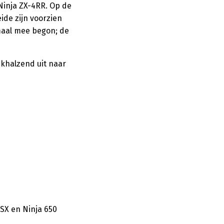
Ninja ZX-4RR. Op de
eide zijn voorzien
maal mee begon; de
ikhalzend uit naar
0SX en Ninja 650