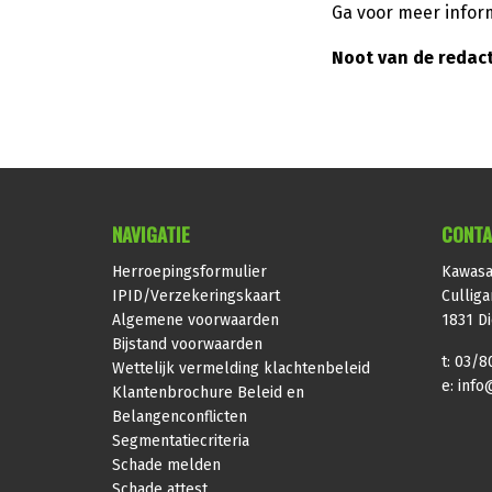
Ga voor meer inform
Noot van de redact
NAVIGATIE
CONTA
Herroepingsformulier
Kawasa
IPID/Verzekeringskaart
Culliga
Algemene voorwaarden
1831 D
Bijstand voorwaarden
t: 03/8
Wettelijk vermelding klachtenbeleid
e:
info
Klantenbrochure Beleid en
Belangenconflicten
Segmentatiecriteria
Schade melden
Schade attest