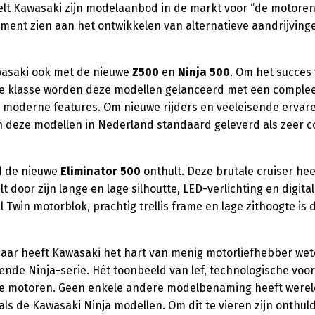
elt Kawasaki zijn modelaanbod in de markt voor ‘’de motoren
tment zien aan het ontwikkelen van alternatieve aandrijving
wasaki ook met de nieuwe
Z500
en
Ninja 500
. Om het succes 
 klasse worden deze modellen gelanceerd met een complee
 moderne features. Om nieuwe rijders en veeleisende ervare
 deze modellen in Nederland standaard geleverd als zeer c
rd de nieuwe
Eliminator 500
onthult. Deze brutale cruiser he
t door zijn lange en lage silhoutte, LED-verlichting en digita
l Twin motorblok, prachtig trellis frame en lage zithoogte is 
 jaar heeft Kawasaki het hart van menig motorliefhebber we
nde Ninja-serie. Hét toonbeeld van lef, technologische voo
eve motoren. Geen enkele andere modelbenaming heeft wereld
s de Kawasaki Ninja modellen. Om dit te vieren zijn onthul