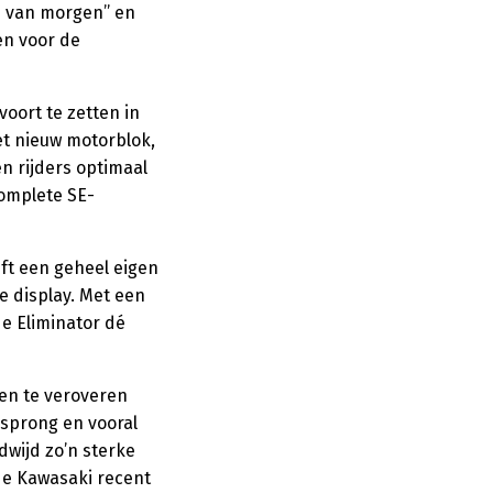
 van morgen’’ en
en voor de
voort te zetten in
t nieuw motorblok,
n rijders optimaal
omplete SE-
eft een geheel eigen
le display. Met een
de Eliminator dé
ten te veroveren
rsprong en vooral
wijd zo’n sterke
de Kawasaki recent