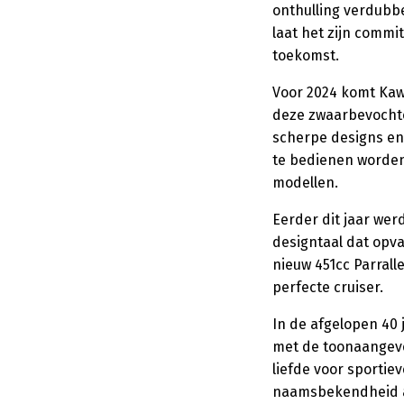
onthulling verdubb
laat het zijn commi
toekomst.
Voor 2024 komt Ka
deze zwaarbevochte
scherpe designs en
te bedienen worden
modellen.
Eerder dit jaar we
designtaal dat opval
nieuw 451cc Parralle
perfecte cruiser.
In de afgelopen 40
met de toonaangeve
liefde voor sporti
naamsbekendheid al