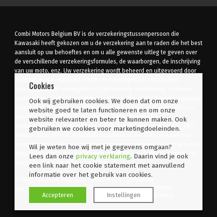
Combi Motors Belgium BV is de verzekeringstussenpersoon die
Kawasaki heeft gekozen om u de verzekering aan te raden die het best
aansluit op uw behoeftes en om u alle gewenste uitleg te geven over
de verschillende verzekeringsformules, de waarborgen, de inschrijving
van uw moto, enz. Uw verzekering wordt beheerd en uitgevoerd door
Combi Motors Belgium BV, en de verzekeringen zijn via Quakel
Cookies
Assuradeuren BV ondergebracht bij Federale Verzekering. Federale
verzekering is een Coöperatieve Vennootschap voor Verzekering tegen
Ook wij gebruiken cookies. We doen dat om onze
Ongevallen, Brand, Burgerlijke aansprakelijkheid en Diverse Risico’s,
website goed te laten functioneren en om onze
Stoofstraat 12, 1000 Brussel – België, www.federale.be,
website relevanter en beter te kunnen maken. Ook
Verzekeringsonderneming toegelaten onder codenummer 0087, KBO
gebruiken we cookies voor marketingdoeleinden.
nummer 0403.257.506. Kawasaki Insurance is een handelsnaam van
Combi Motors Belgium BV met ondernemingsnummer 0738.604.421 en is
Wil je weten hoe wij met je gegevens omgaan?
gespecialiseerd in het verzekeren van moto's en ingeschreven bij de
Lees dan onze
privacy verklaring
. Daarin vind je ook
Belgische toezichthouder, de FSMA.
een link naar het cookie statement met aanvullend
informatie over het gebruik van cookies.
© 2025 Kawasaki Insurance* | Onderdeel
Disclaimer
Cookiestatement
van Combi Motors Belgium BV
Accepteren
Instellingen
Privacy verklaring