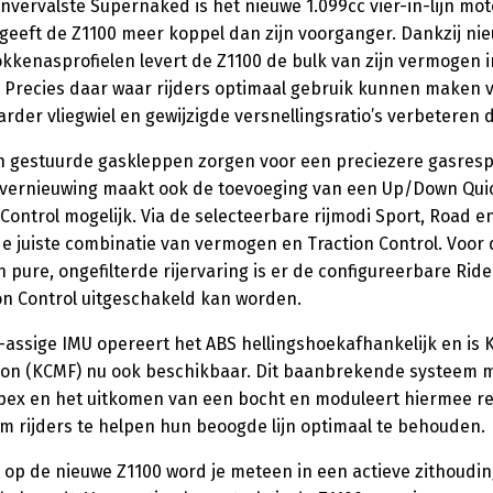
nvervalste Supernaked is het nieuwe 1.099cc vier-in-lijn mot
geeft de Z1100 meer koppel dan zijn voorganger. Dankzij ni
kkenasprofielen levert de Z1100 de bulk van zijn vermogen i
 Precies daar waar rijders optimaal gebruik kunnen maken 
der vliegwiel en gewijzigde versnellingsratio’s verbeteren d
h gestuurde gaskleppen zorgen voor een preciezere gasres
ernieuwing maakt ook de toevoeging van een Up/Down Quick
 Control mogelijk. Via de selecteerbare rijmodi Sport, Road e
de juiste combinatie van vermogen en Traction Control. Voor 
 pure, ongefilterde rijervaring is er de configureerbare Ri
on Control uitgeschakeld kan worden.
-assige IMU opereert het ABS hellingshoekafhankelijk en is
on (KCMF) nu ook beschikbaar. Dit baanbrekende systeem m
 apex en het uitkomen van een bocht en moduleert hiermee 
m rijders te helpen hun beoogde lijn optimaal te behouden.
 op de nieuwe Z1100 word je meteen in een actieve zithoudi