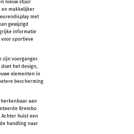
en nieuw stuur
 en makkelijker
kleurendisplay met
kan gewijzigd
rijke informatie
 voor sportieve
n zijn voorganger.
doet het design,
Nieuwe elementen in
 betere bescherming
ct herkenbaar aan
monteerde Brembo
 Achter huist een
de handling naar