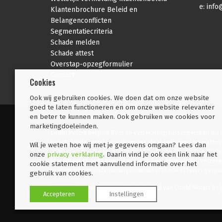
e:
info
Klantenbrochure Beleid en
Belangenconflicten
Segmentatiecriteria
Schade melden
Schade attest
Overstap-opzegformulier
Contact
Cookies
Ook wij gebruiken cookies. We doen dat om onze website
goed te laten functioneren en om onze website relevanter
en beter te kunnen maken. Ook gebruiken we cookies voor
marketingdoeleinden.
Combi Motors Belgium BV is de verzekeringstussenpersoon die K
verschillende verzekeringsformules, de waarborgen, de inschri
Wil je weten hoe wij met je gegevens omgaan? Lees dan
Assuradeuren BV ondergebracht bij Federale Verzekering. Feder
onze
privacy verklaring
. Daarin vind je ook een link naar het
Stoofstraat 12, 1000 Brussel – België, www.federale.be, Ver
cookie statement met aanvullend informatie over het
Belgium BV met ondernemingsnummer 0738.604.421 en is gespeci
gebruik van cookies.
© 2025 Kawasaki Insurance* | Onderdeel van Combi Motors Bel
Accepteren
Instellingen