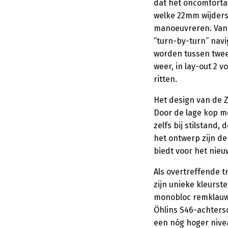
dat het oncomfortab
welke 22mm wijders
manoeuvreren. Vanui
‘’turn-by-turn’’ na
worden tussen twee 
weer, in lay-out 2 
ritten.
Het design van de Z
Door de lage kop m
zelfs bij stilstand
het ontwerp zijn d
biedt voor het nieu
Als overtreffende t
zijn unieke kleurs
monobloc remklauwe
Öhlins S46-achters
een nóg hoger nivea