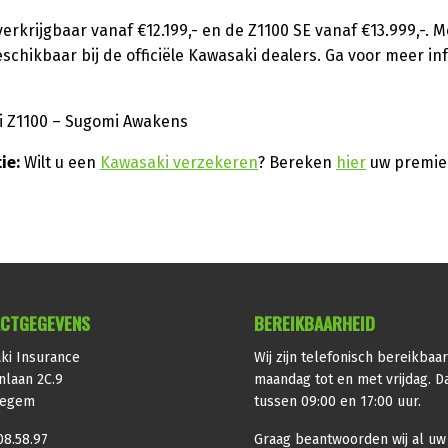
verkrijgbaar vanaf €12.199,- en de Z1100 SE vanaf €13.999,-. M
schikbaar bij de officiële Kawasaki dealers. Ga voor meer in
i Z1100 – Sugomi Awakens
ie:
Wilt u een
Kawasaki verzekeren
? Bereken
hier
uw premie
CTGEGEVENS
BEREIKBAARHEID
ki Insurance
Wij zijn telefonisch bereikbaa
nlaan 2C.9
maandag tot en met vrijdag. Da
iegem
tussen 09:00 en 17:00 uur.
08.58.97
Graag beantwoorden wij al uw