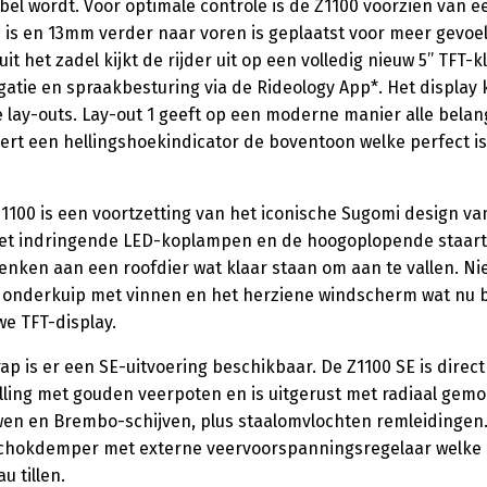
el wordt. Voor optimale controle is de Z1100 voorzien van e
 is en 13mm verder naar voren is geplaatst voor meer gevoel
t het zadel kijkt de rijder uit op een volledig nieuw 5’’ TFT-
vigatie en spraakbesturing via de Rideology App*. Het display 
lay-outs. Lay-out 1 geeft op een moderne manier alle belang
voert een hellingshoekindicator de boventoon welke perfect is
1100 is een voortzetting van het iconische Sugomi design va
et indringende LED-koplampen en de hoogoplopende staart 
, denken aan een roofdier wat klaar staan om aan te vallen. 
e onderkuip met vinnen en het herziene windscherm wat nu
we TFT-display.
rap is er een SE-uitvoering beschikbaar. De Z1100 SE is dire
telling met gouden veerpoten en is uitgerust met radiaal ge
n en Brembo-schijven, plus staalomvlochten remleidingen.
chokdemper met externe veervoorspanningsregelaar welke 
u tillen.