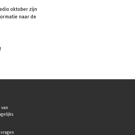
edio oktober zijn
formatie naar de
!
r van
gelijks
 vragen