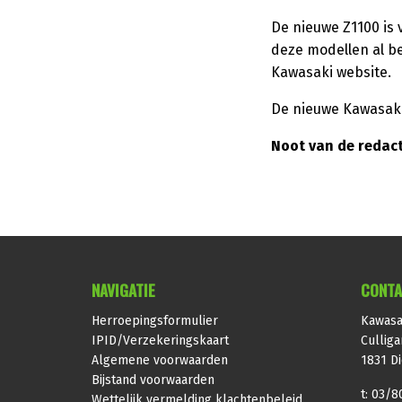
De nieuwe Z1100 is 
deze modellen al be
Kawasaki website.
De nieuwe Kawasak
Noot van de redact
NAVIGATIE
CONTA
Herroepingsformulier
Kawasa
IPID/Verzekeringskaart
Culliga
Algemene voorwaarden
1831 D
Bijstand voorwaarden
t: 03/8
Wettelijk vermelding klachtenbeleid