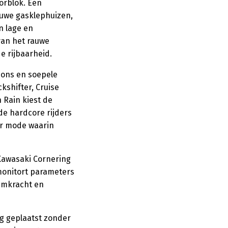
orblok. Een
euwe gasklephuizen,
n lage en
van het rauwe
e rijbaarheid.
pons en soepele
shifter, Cruise
n Rain kiest de
de hardcore rijders
der mode waarin
 Kawasaki Cornering
onitort parameters
remkracht en
ng geplaatst zonder