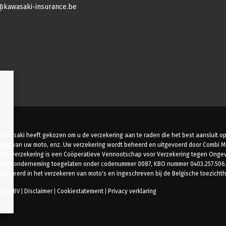
@kawasaki-insurance.be
awasaki heeft gekozen om u de verzekering aan te raden die het best aansluit op
jving van uw moto, enz. Uw verzekering wordt beheerd en uitgevoerd door Combi Mo
ale verzekering is een Coöperatieve Vennootschap voor Verzekering tegen Ongevall
zekeringsonderneming toegelaten onder codenummer 0087, KBO nummer 0403.257.50
aliseerd in het verzekeren van moto's en ingeschreven bij de Belgische toezicht
gium BV
Disclaimer
Cookiestatement
Privacy verklaring