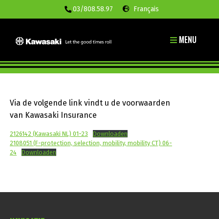
03/808.58.97
Français
MENU
Via de volgende link vindt u de voorwaarden
van Kawasaki Insurance
2126142 (Kawasaki NL) 01-23
Downloaden
2108051 (F-protection, selection, mobility, mobility CT) 06-
24
Downloaden